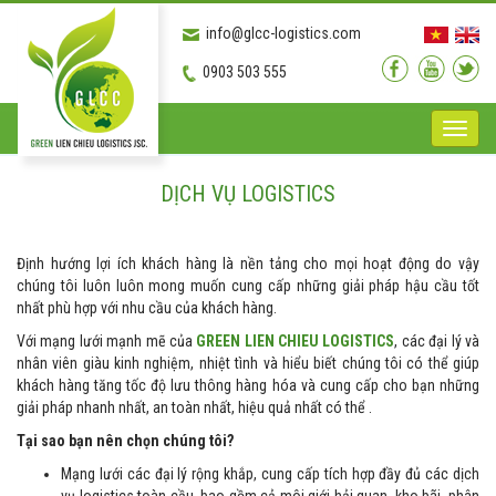
info@glcc-logistics.com
0903 503 555
Toggle
naviga
DỊCH VỤ LOGISTICS
Định hướng lợi ích khách hàng là nền tảng cho mọi hoạt động do vậy
chúng tôi luôn luôn mong muốn cung cấp những giải pháp hậu cầu tốt
nhất phù hợp với nhu cầu của khách hàng.
Với mạng lưới mạnh mẽ của
GREEN LIEN CHIEU LOGISTICS
, các đại lý và
nhân viên giàu kinh nghiệm, nhiệt tình và hiểu biết chúng tôi có thể giúp
khách hàng tăng tốc độ lưu thông hàng hóa và cung cấp cho bạn những
giải pháp nhanh nhất, an toàn nhất, hiệu quả nhất có thể .
Tại sao bạn nên chọn chúng tôi?
Mạng lưới các đại lý rộng khắp, cung cấp tích hợp đầy đủ các dịch