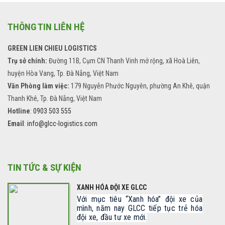
THÔNG TIN LIÊN HỆ
GREEN LIEN CHIEU LOGISTICS
Trụ sở chính:
Đường 11B, Cụm CN Thanh Vinh mở rộng, xã Hoà Liên,
huyện Hòa Vang, Tp. Đà Nẵng, Việt Nam
Văn Phòng làm việc:
179 Nguyễn Phước Nguyên, phường An Khê, quận
Thanh Khê, Tp. Đà Nẵng, Việt Nam
Hotline
:
0903 503 555
Email
:
info@glcc-logistics.com
TIN TỨC & SỰ KIỆN
XANH HÓA ĐỘI XE GLCC
Với mục tiêu “Xanh hóa” đội xe của
mình, năm nay GLCC tiếp tục trẻ hóa
đội xe, đầu tư xe mới.