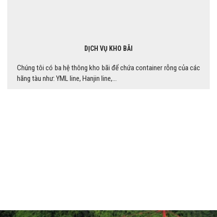
DỊCH VỤ KHO BÃI
Chúng tôi có ba hệ thông kho bãi để chứa container rỗng của các
hãng tàu như: YML line, Hanjin line,...
DỰ ÁN TIÊU BIỂU
Thời gian qua GREEN LIEN CHIEU LOGISTICS đã hợp tác với nhiều
cá nhân, doanh nghiệp lớn và nhận được những phản hồi tích cực từ
phía đối tác.