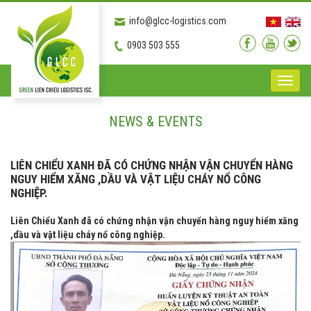
info@glcc-logistics.com
0903 503 555
Toggle
naviga
NEWS & EVENTS
LIÊN CHIỂU XANH ĐÃ CÓ CHỨNG NHẬN VẬN CHUYỂN HÀNG
NGUY HIỂM XĂNG ,DẦU VÀ VẬT LIỆU CHÁY NỔ CÔNG
NGHIỆP.
Liên Chiểu Xanh đã có chứng nhận vận chuyển hàng nguy hiểm xăng
,dầu và vật liệu cháy nổ công nghiệp.