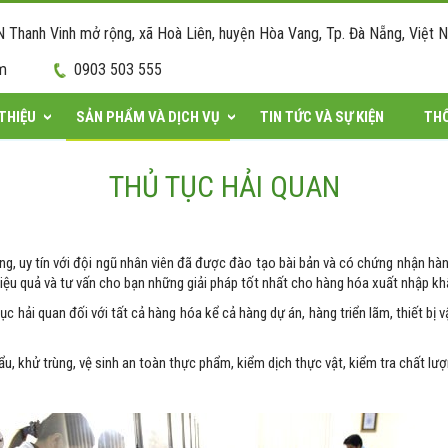
hanh Vinh mở rộng, xã Hoà Liên, huyện Hòa Vang, Tp. Đà Nẵng, Việt 
om
0903 503 555
 THIỆU
SẢN PHẨM VÀ DỊCH VỤ
TIN TỨC VÀ SỰ KIỆN
THÔ
THỦ TỤC HẢI QUAN
g, uy tín với đội ngũ nhân viên đã được đào tạo bài bản và có chứng nhận hành
u quả và tư vấn cho bạn những giải pháp tốt nhất cho hàng hóa xuất nhập kh
ục hải quan đối với tất cả hàng hóa kể cả hàng dự án, hàng triển lãm, thiết bị
, khử trùng, vệ sinh an toàn thực phẩm, kiểm dịch thực vật, kiểm tra chất lượng